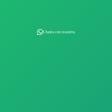
Chatea con nosotros