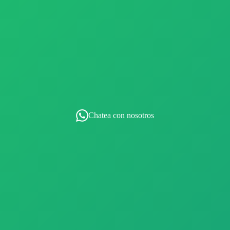
Chatea con nosotros